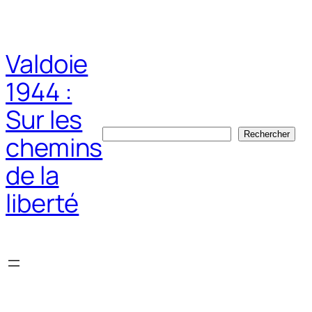
Aller
au
contenu
Valdoie
1944 :
Sur les
Rechercher
Rechercher
chemins
de la
liberté